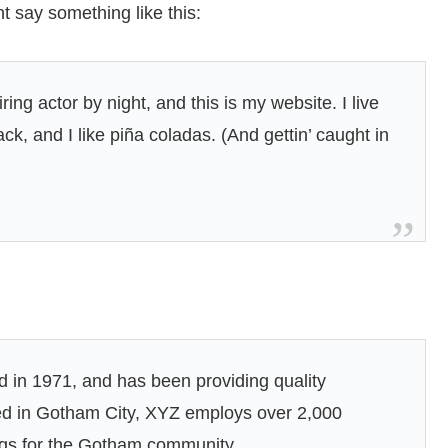
ht say something like this:
ing actor by night, and this is my website. I live
k, and I like piña coladas. (And gettin’ caught in
n 1971, and has been providing quality
ted in Gotham City, XYZ employs over 2,000
ngs for the Gotham community.