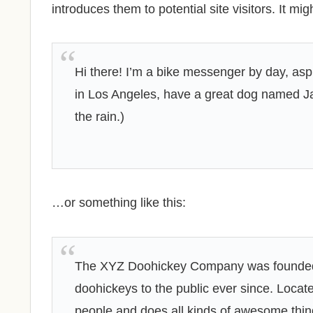
introduces them to potential site visitors. It mig
Hi there! I’m a bike messenger by day, aspir
in Los Angeles, have a great dog named Jac
the rain.)
…or something like this:
The XYZ Doohickey Company was founded i
doohickeys to the public ever since. Loca
people and does all kinds of awesome thi