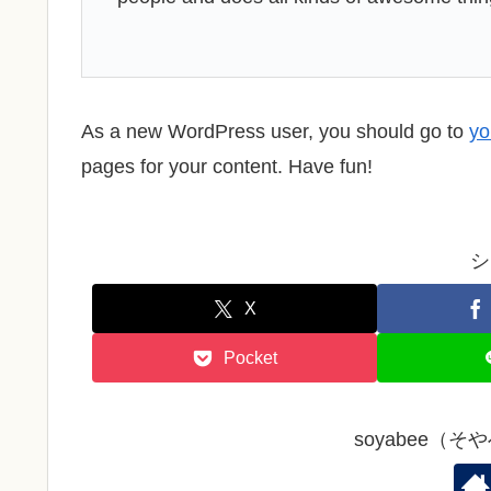
As a new WordPress user, you should go to
yo
pages for your content. Have fun!
シ
X
Pocket
soyabee（