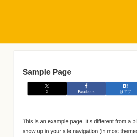
Sample Page
X
Facebook
はてブ
This is an example page. It’s different from a bl
show up in your site navigation (in most theme