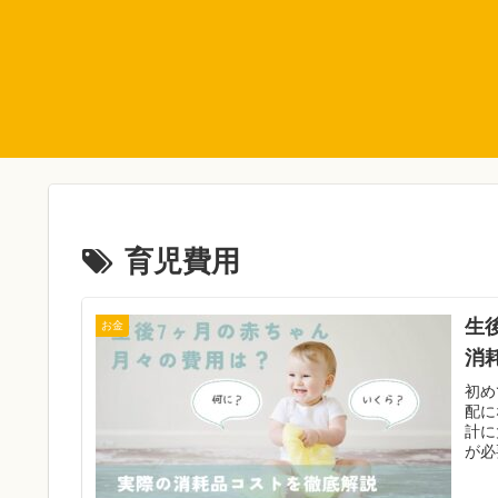
育児費用
生
お金
消
初め
配に
計に
が必