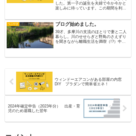
した。第一子の誕生を夫婦で今か今かと
楽しみに待っています。この期間を利用
して築40年の分譲マンションのDIYを進
めています。本日は北側の寝室2部屋のプ
ラダンで作った内窓を設置しました👏
ブログ始めました。
つぶやき
👏 もともと手先が...
39才、多摩川の支流のほとりで妻と二人
暮らし。川のせせらぎと野鳥のさえずり
を聞きながら離職生活を満喫（!?）中。
仕事、将来のこと、生き方などを書いて
いきます。5年努めた会社をやめたのが昨
年の12月。派遣で業務内容も役職も変わ
らない。シフト勤...
ウィンドーエアコンがある部屋の内窓
DIY プラダンで簡単省エネ！
2024年確定申告（2023年分） 出産・育
児のため退職した翌年