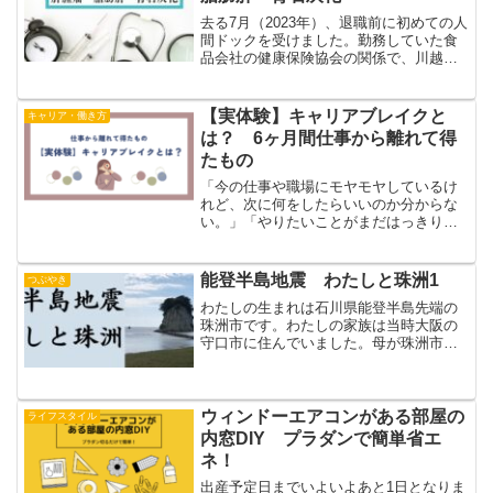
去る7月（2023年）、退職前に初めての人
間ドックを受けました。勤務していた食
品会社の健康保険協会の関係で、川越市
内の病院が選べず、お隣のさいたま市
（大宮駅から少し行ったところ）の総合
病院で受けてきました。8月に結果が届き
【実体験】キャリアブレイクと
キャリア・働き方
ました。内容を見て...
は？ 6ヶ月間仕事から離れて得
たもの
「今の仕事や職場にモヤモヤしているけ
れど、次に何をしたらいいのか分からな
い。」「やりたいことがまだはっきりし
ない。」そんなふうに感じたことはあり
ませんか？将来への不安や迷いがあり先
に進むのが難しいと感じたとき、「キャ
能登半島地震 わたしと珠洲1
つぶやき
リアブレイク」という選択...
わたしの生まれは石川県能登半島先端の
珠洲市です。わたしの家族は当時大阪の
守口市に住んでいました。母が珠洲市出
身だったので、出産のため里帰りし、珠
洲市総合病院でわたしを生みました。母
の実家は珠洲市中心部から東に少し離れ
た鉢ヶ崎海岸近くにありま...
ウィンドーエアコンがある部屋の
ライフスタイル
内窓DIY プラダンで簡単省エ
ネ！
出産予定日までいよいよあと1日となりま