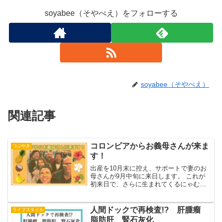
soyabee（そやべえ）をフォローする
soyabee（そやべえ）
関連記事
コロンビアからお義母さんが来ま
つぶやき
す！
出産を10月末に控え、サポートで妻のお
母さんが9月中旬に来日します。 これが
初来日で、さらに生まれてくるにゃむが
初孫ということで、お義母さんにとって
も様々な意義を持つ来日になります。私
たち夫婦にとっても特別な意味を持ちま
人間ドックで再検査!? 肝腫瘤
ライフスタイル
す。一つには、これま...
脂肪肝 腎石灰化