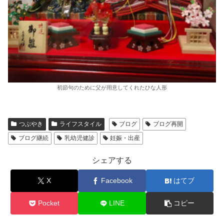
初節句のために父が用意してくれたひな人形
つぶやき
ライフスタイル
ブログ
ブログ再開
ブログ継続
乳幼児健診
妊娠・出産
シェアする
X
Facebook
はてブ
Pocket
LINE
コピー