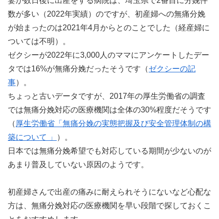
妻が数日後に出産をする病院は、埼玉県で2番目に分娩件
数が多い（2022年実績）のですが、初産婦への無痛分娩
が始まったのは2021年4月からとのことでした（経産婦に
ついては不明）。
ゼクシーが2022年に3,000人のママにアンケートしたデー
タでは16%が無痛分娩だったそうです（
ゼクシーの記
事
）。
ちょっと古いデータですが、2017年の厚生労働省の調査
では無痛分娩対応の医療機関は全体の30%程度だそうです
（
厚生労働省「無痛分娩の実態把握及び安全管理体制の構
築について 」
）。
日本では無痛分娩希望でも対応している期間が少ないのが
あまり普及していない原因のようです。
初産婦さんで出産の痛みに耐えられそうにないなど心配な
方は、無痛分娩対応の医療機関を早い段階で探しておくこ