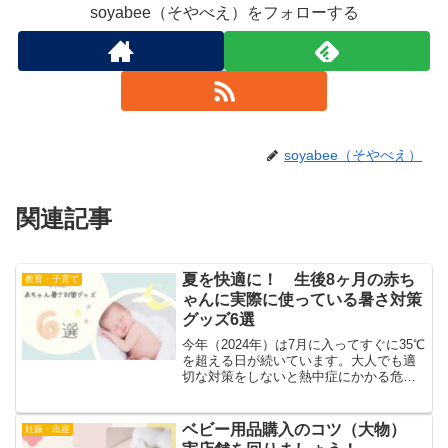
soyabee（そやべえ）をフォローする
soyabee（そやべえ）
関連記事
夏を快適に！ 生後8ヶ月の赤ち
教育・子育て
ゃんに実際に使っている暑さ対策
グッズ6選
今年（2024年）は7月に入ってすぐに35℃
を超える日が続いています。大人でも適
切な対策をしないと熱中症にかかる危険
性があります。小さい赤ちゃんがいるマ
マとパパはとても心配なのではないでし
ょうか。赤ちゃんは体温調節がうまくで
ベビー用品購入のコツ（大物）
妊娠・出産
きません。また暑...