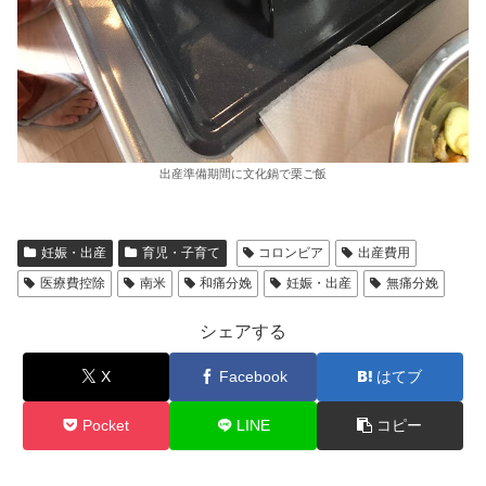
出産準備期間に文化鍋で栗ご飯
妊娠・出産
育児・子育て
コロンビア
出産費用
医療費控除
南米
和痛分娩
妊娠・出産
無痛分娩
シェアする
X
Facebook
はてブ
Pocket
LINE
コピー