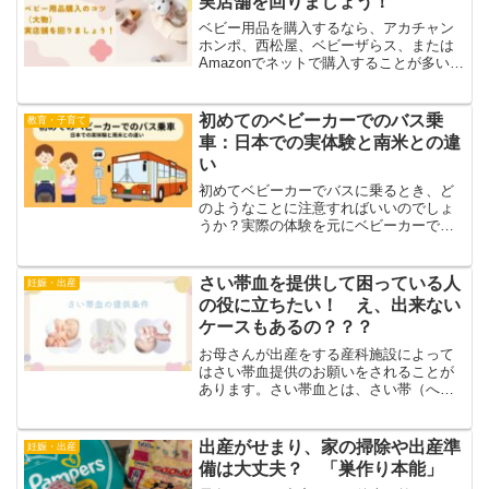
実店舗を回りましょう！
ベビー用品を購入するなら、アカチャン
ホンポ、西松屋、ベビーザらス、または
Amazonでネットで購入することが多いの
ではないでしょうか。実は上記以外にも
ベビー用品店があるのですが、時間があ
ればいろいろな用品店の実店舗を覗いて
初めてのベビーカーでのバス乗
教育・子育て
みることをおすすめ...
車：日本での実体験と南米との違
い
初めてベビーカーでバスに乗るとき、ど
のようなことに注意すればいいのでしょ
うか？実際の体験を元にベビーカーでの
バス乗車のコツや注意点を詳しくお伝え
します。日本のルールやマナー、そして
ブラジルやコロンビアとの違いについて
さい帯血を提供して困っている人
妊娠・出産
も比較しながら紹介します...
の役に立ちたい！ え、出来ない
ケースもあるの？？？
お母さんが出産をする産科施設によって
はさい帯血提供のお願いをされることが
あります。さい帯血とは、さい帯（へそ
の緒）に含まれる血液のことで、出産時
にのみ採取できる血液のことです。白血
病など血液の病気の治療に用いられ、日
出産がせまり、家の掃除や出産準
妊娠・出産
本赤十字社が運営するさい...
備は大丈夫？ 「巣作り本能」