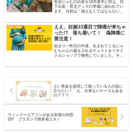
長女にゃむの出産を10月後半に控え、目
下出産・育児グッズの準備に追われてい
ます。当初は「揃えなくてはならないも
のは大体決まっているものなので、それ
を買い揃えればいい」と短絡的に考えて
いたのですが、実際はそんなに甘くなか
ええ、妊娠33週目で陣痛が来ちゃ
妊娠・出産
ったです。ベッドやチャ...
った!? 落ち着いて！ 偽陣痛に
要注意！
始まり一昨日の午後、生まれてくるにゃ
むちゃんの服を入れるチェストをリサイ
クルショップで物色していました。そう
したら突然妻が「お腹全体が張って、赤
ちゃんの出口がすごい痛む！」と痛みを
こらえながら訴えました。心配になりそ
の場で数分じっとしている...
さい帯血を提供して困っている人の役に
立ちたい！ え、出来ないケースもある
の？？？
ウィンドーエアコンがある部屋の内窓
DIY プラダンで簡単省エネ！