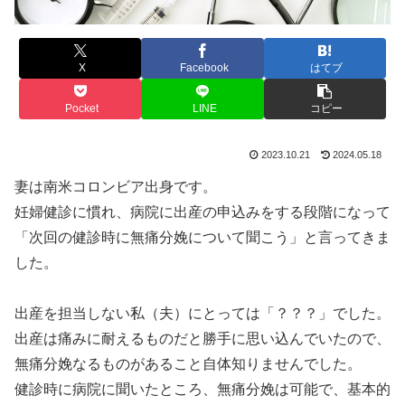
X
Facebook
はてブ
Pocket
LINE
コピー
2023.10.21
2024.05.18
妻は南米コロンビア出身です。
妊婦健診に慣れ、病院に出産の申込みをする段階になって
「次回の健診時に無痛分娩について聞こう」と言ってきま
した。
出産を担当しない私（夫）にとっては「？？？」でした。
出産は痛みに耐えるものだと勝手に思い込んでいたので、
無痛分娩なるものがあること自体知りませんでした。
健診時に病院に聞いたところ、無痛分娩は可能で、基本的