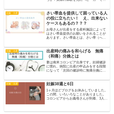
バス乗車のコツや注意点を詳しくお伝え
します。日本のルールやマナー、そして
ブラジルやコロンビアとの違いについて
さい帯血を提供して困っている人
妊娠・出産
も比較しながら紹介します...
の役に立ちたい！ え、出来ない
ケースもあるの？？？
お母さんが出産をする産科施設によって
はさい帯血提供のお願いをされることが
あります。さい帯血とは、さい帯（へそ
の緒）に含まれる血液のことで、出産時
にのみ採取できる血液のことです。白血
病など血液の病気の治療に用いられ、日
出産時の痛みを和らげる 無痛
妊娠・出産
本赤十字社が運営するさい...
（和痛）分娩とは
妻は南米コロンビア出身です。妊婦健診
に慣れ、病院に出産の申込みをする段階
になって「次回の健診時に無痛分娩につ
いて聞こう」と言ってきました。出産を
担当しない私（夫）にとっては
「？？？」でした。出産は痛みに耐える
妊娠38週と6日
妊娠・出産
ものだと勝手に思い込んでいたので...
1ヶ月ほどブログをお休みしていました。
この間、いろいろなことがありました。
コロンビアからお義母さんが到着、3人で
家の中の片付けや赤ちゃんグッズの整
理、食事の準備、近場の観光等もろもろ
をしていたらブログ更新がおろそかにな