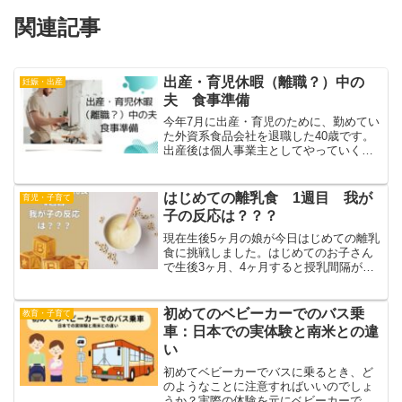
関連記事
出産・育児休暇（離職？）中の
妊娠・出産
夫 食事準備
今年7月に出産・育児のために、勤めてい
た外資系食品会社を退職した40歳です。
出産後は個人事業主としてやっていくの
で、現在の状況を自分では「自主的出
産・育児休暇」と勝手に呼んでいます。
ところでこの間の食事事情ですが、基本
はじめての離乳食 1週目 我が
育児・子育て
は3食とも家で作ってい...
子の反応は？？？
現在生後5ヶ月の娘が今日はじめての離乳
食に挑戦しました。はじめてのお子さん
で生後3ヶ月、4ヶ月すると授乳間隔が決
まってママもパパも少しずつ生活に余裕
が出てきます。しかし、少し余裕が出て
きたと思ったら今度は離乳食を始めなく
初めてのベビーカーでのバス乗
教育・子育て
てはなりません。何か...
車：日本での実体験と南米との違
い
初めてベビーカーでバスに乗るとき、ど
のようなことに注意すればいいのでしょ
うか？実際の体験を元にベビーカーでの