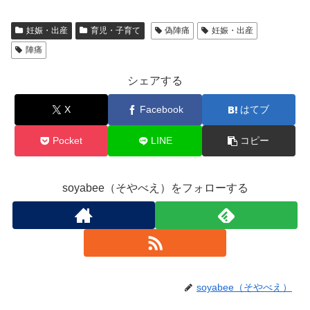
妊娠・出産
育児・子育て
偽陣痛
妊娠・出産
陣痛
シェアする
X
Facebook
はてブ
Pocket
LINE
コピー
soyabee（そやべえ）をフォローする
soyabee（そやべえ）