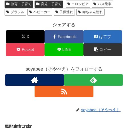
教育・子育て
育児・子育て
コロンビア
バス乗車
ブラジル
ベビーカー
子供連れ
赤ちゃん連れ
シェアする
X
Facebook
はてブ
Pocket
LINE
コピー
soyabee（そやべえ）をフォローする
soyabee（そやべえ）
関連記事