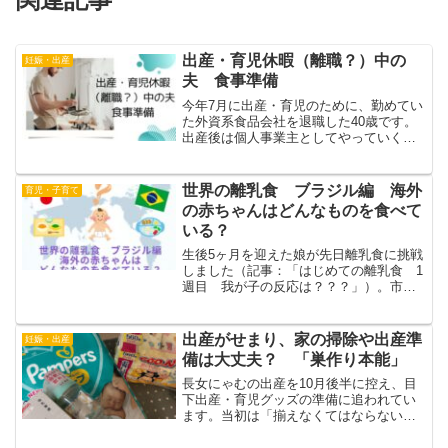
出産・育児休暇（離職？）中の
妊娠・出産
夫 食事準備
今年7月に出産・育児のために、勤めてい
た外資系食品会社を退職した40歳です。
出産後は個人事業主としてやっていくの
で、現在の状況を自分では「自主的出
産・育児休暇」と勝手に呼んでいます。
ところでこの間の食事事情ですが、基本
世界の離乳食 ブラジル編 海外
育児・子育て
は3食とも家で作ってい...
の赤ちゃんはどんなものを食べて
いる？
生後5ヶ月を迎えた娘が先日離乳食に挑戦
しました（記事：「はじめての離乳食 1
週目 我が子の反応は？？？」）。市の
栄養士さんや関連書籍によると、10倍粥
から始め、人参やかぼちゃなどの野菜、
りんごなどの果物、そして白身魚などの
出産がせまり、家の掃除や出産準
妊娠・出産
タンパク質を順番に...
備は大丈夫？ 「巣作り本能」
長女にゃむの出産を10月後半に控え、目
下出産・育児グッズの準備に追われてい
ます。当初は「揃えなくてはならないも
のは大体決まっているものなので、それ
を買い揃えればいい」と短絡的に考えて