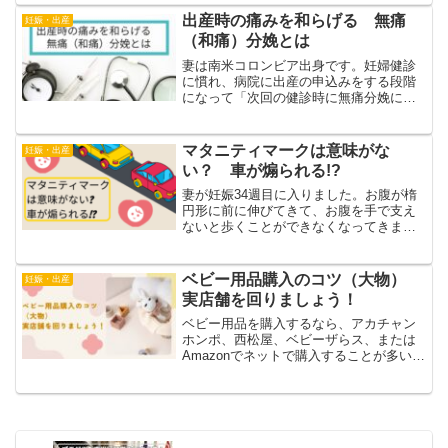
いたのですが、実際はそんなに甘くなか
出産時の痛みを和らげる 無痛
妊娠・出産
ったです。ベッドやチャ...
（和痛）分娩とは
妻は南米コロンビア出身です。妊婦健診
に慣れ、病院に出産の申込みをする段階
になって「次回の健診時に無痛分娩につ
いて聞こう」と言ってきました。出産を
担当しない私（夫）にとっては
「？？？」でした。出産は痛みに耐える
マタニティマークは意味がな
妊娠・出産
ものだと勝手に思い込んでいたので...
い？ 車が煽られる!?
妻が妊娠34週目に入りました。お腹が楕
円形に前に伸びてきて、お腹を手で支え
ないと歩くことができなくなってきまし
た。大きなお腹では電車移動は厳しいの
で今はもっぱら車移動なのですが、車で
も苦労しています。というのもわたした
ベビー用品購入のコツ（大物）
妊娠・出産
ちが住んでいる川越市周...
実店舗を回りましょう！
ベビー用品を購入するなら、アカチャン
ホンポ、西松屋、ベビーザらス、または
Amazonでネットで購入することが多いの
ではないでしょうか。実は上記以外にも
ベビー用品店があるのですが、時間があ
ればいろいろな用品店の実店舗を覗いて
みることをおすすめ...